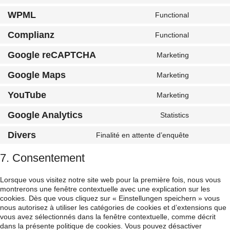
to
WPML
Functional
service
Consent
wordpress
to
Complianz
Functional
service
Consent
wpml
to
Google reCAPTCHA
Marketing
service
Consent
complianz
to
Google Maps
Marketing
service
Consent
google-
to
recaptcha
YouTube
Marketing
service
Consent
google-
to
maps
Google Analytics
Statistics
service
Consent
youtube
to
Divers
Finalité en attente d’enquête
service
Consent
google-
to
analytics
service
7. Consentement
divers
Lorsque vous visitez notre site web pour la première fois, nous vous
montrerons une fenêtre contextuelle avec une explication sur les
cookies. Dès que vous cliquez sur « Einstellungen speichern » vous
nous autorisez à utiliser les catégories de cookies et d’extensions que
vous avez sélectionnés dans la fenêtre contextuelle, comme décrit
dans la présente politique de cookies. Vous pouvez désactiver