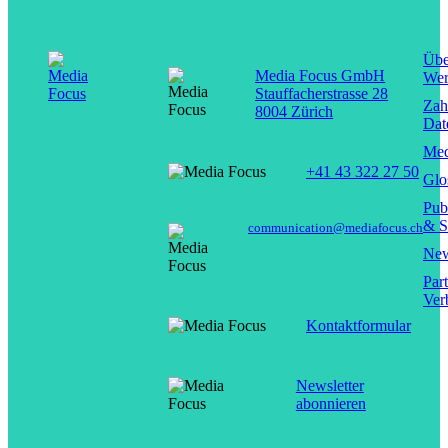
Übe
Media Focus GmbH
Wer
Stauffacherstrasse 28
Zah
8004 Zürich
Dat
Med
+41 43 322 27 50
Glo
Pub
& S
communication@mediafocus.ch
New
Par
Ver
Kontaktformular
Newsletter
abonnieren