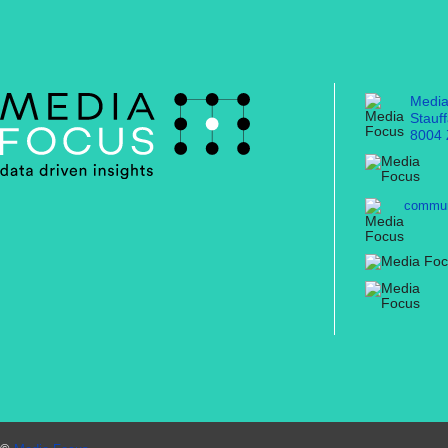
Medi
Stauf
8004 
commun