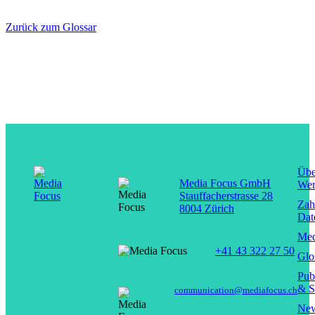
Zurück zum Glossar
Übe
Media Focus GmbH
Wer
Stauffacherstrasse 28
Zah
8004 Zürich
Dat
Med
+41 43 322 27 50
Glo
Pub
& S
communication@mediafocus.ch
New