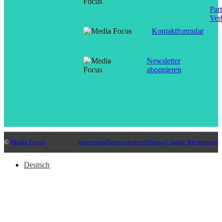
Par
Ver
Kontaktformular
Newsletter
abonnieren
©
Media Focus
Impressum
Datenschutzerklärung
Cookie-Richtlinien
Deutsch