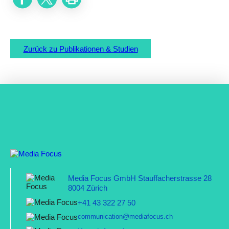
Zurück zu Publikationen & Studien
Media Focus GmbH Stauffacherstrasse 28
8004 Zürich
+41 43 322 27 50
communication@mediafocus.ch