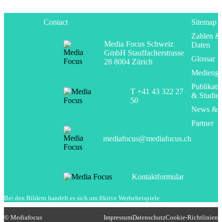
Contact
Sitemap
Zahlen &
Media Focus Schweiz
Daten
GmbH Stauffacherstrasse
Glossar
28 8004 Zürich
Mediengr
Publikati
T +41 43 322 27
& Studie
50
News & E
Partner
mediafocus@mediafocus.ch
Kontaktformular
Bei den Bildern handelt es sich um fiktive Werbebeispiele.
© Mediafocus
Impressum
Datenschutz
Cookie-Richtlinien