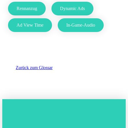
Rennanzug
Dynamic Ads
Ad View Time
In-Game-Audio
Zurück zum Glossar