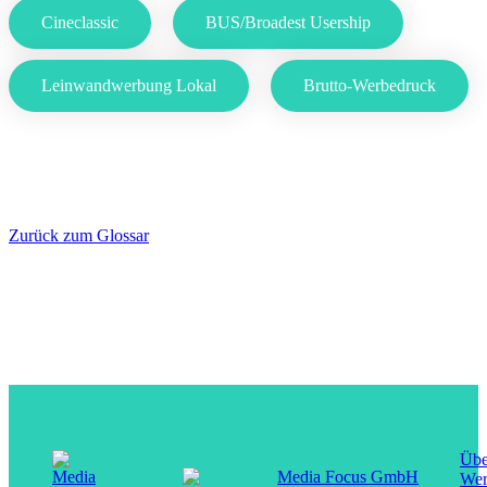
Cineclassic
BUS/Broadest Usership
Leinwandwerbung Lokal
Brutto-Werbedruck
Zurück zum Glossar
Übe
Media Focus GmbH
Wer