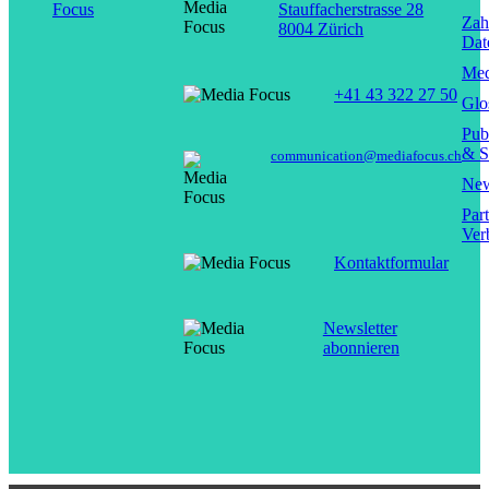
Stauffacherstrasse 28
Zah
8004 Zürich
Dat
Med
+41 43 322 27 50
Glo
Pub
& S
communication@mediafocus.ch
New
Par
Ver
Kontaktformular
Newsletter
abonnieren