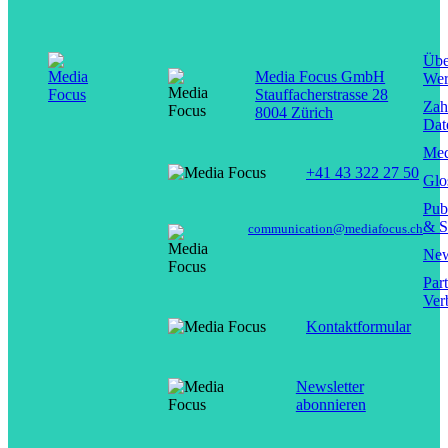
Übe
Media Focus GmbH
Wer
Stauffacherstrasse 28
Zah
8004 Zürich
Dat
Med
+41 43 322 27 50
Glo
Pub
& S
communication@mediafocus.ch
New
Par
Ver
Kontaktformular
Newsletter
abonnieren