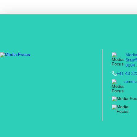
Medi
Stauf
8004 
+41 43 32
commun