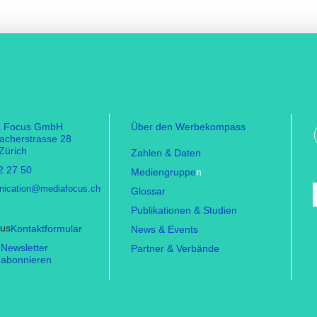
a Focus GmbH
Über den Werbekompass
facherstrasse 28
Zürich
Zahlen & Daten
2 27 50
Mediengruppe
n
ication@mediafocus.ch
Glossar
Publikationen & Studien
Kontaktformular
News & Events
Newsletter
Partner & Verbände
abonnieren