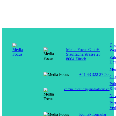
Übe
Media Focus GmbH
Wer
Stauffacherstrasse 28
Zah
8004 Zürich
Dat
Med
+41 43 322 27 50
Glo
Pub
& S
communication@mediafocus.ch
New
Par
Ver
Kontaktformular