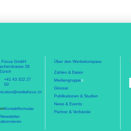
a Focus GmbH
Über den Werbekompass
facherstrasse 28
Zürich
Zahlen & Daten
+41 43 322 27
Mediengruppe
n
50
Glossar
ication@mediafocus.ch
Publikationen & Studien
News & Events
Kontaktformular
Partner & Verbände
Newsletter
abonnieren