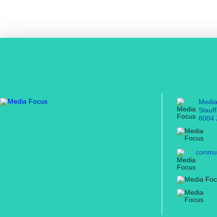
Medi
Stauf
8004 
commun