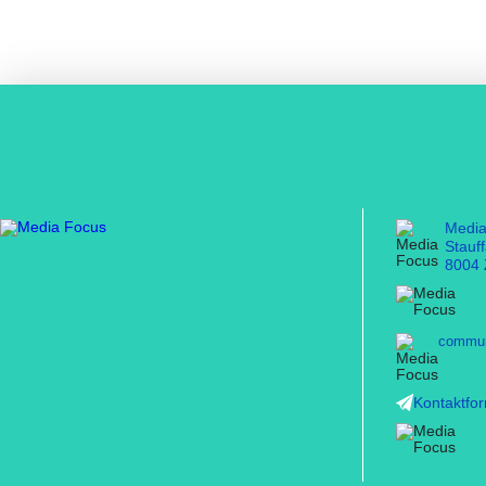
Medi
Stauf
8004 
commun
Kontaktfo