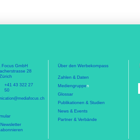
a Focus GmbH
Über den Werbekompass
facherstrasse 28
Zürich
Zahlen & Daten
+41 43 322 27
Mediengruppe
n
50
Glossar
ication@mediafocus.ch
Publikationen & Studien
News & Events
rmular
Partner & Verbände
Newsletter
abonnieren