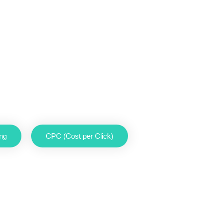
ng
CPC (Cost per Click)