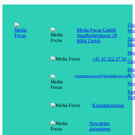
Übe
Media Focus GmbH
Wer
Stauffacherstrasse 28
Zah
8004 Zürich
Dat
Med
+41 43 322 27 50
Glo
Pub
& S
communication@mediafocus.ch
New
Par
Ver
Kontaktformular
Newsletter
abonnieren