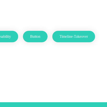
sability
Button
Timeline-Takeover