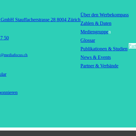
Über den Werbekompass
GmbH Stauffacherstrasse 28 8004 Zürich
Zahlen & Daten
Mediengruppe
n
27 50
Glossar
Par
Publikationen & Studien
n@mediafocus.ch
News & Events
Partner & Verbände
lar
bonnieren