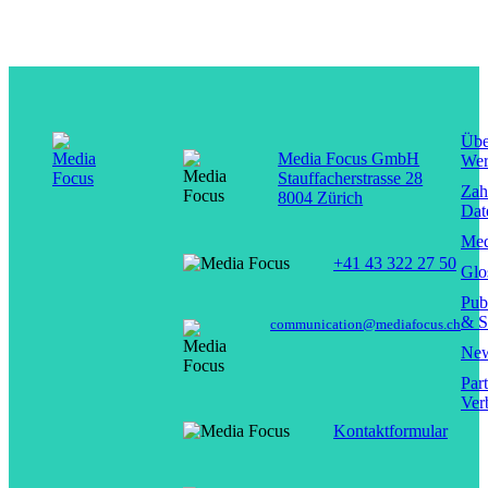
Übe
Media Focus GmbH
Wer
Stauffacherstrasse 28
Zah
8004 Zürich
Dat
Med
+41 43 322 27 50
Glo
Pub
& S
communication@mediafocus.ch
New
Par
Ver
Kontaktformular