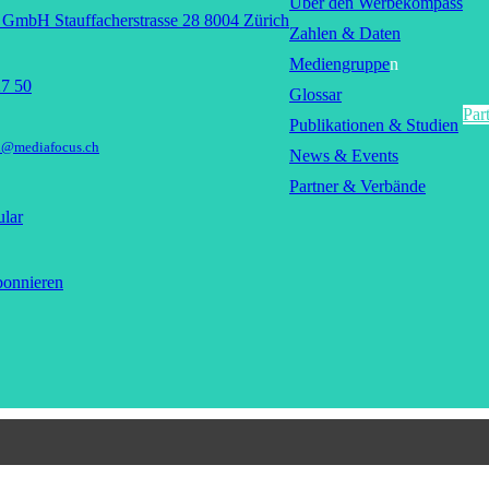
Über den Werbekompass
GmbH Stauffacherstrasse 28 8004 Zürich
Zahlen & Daten
Mediengruppe
n
27 50
Glossar
Par
Publikationen & Studien
n@mediafocus.ch
News & Events
Partner & Verbände
lar
bonnieren