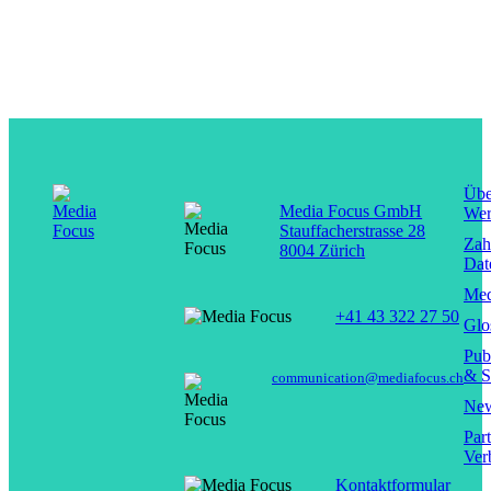
Übe
Media Focus GmbH
Wer
Stauffacherstrasse 28
Zah
8004 Zürich
Dat
Med
+41 43 322 27 50
Glo
Pub
& S
communication@mediafocus.ch
New
Par
Ver
Kontaktformular